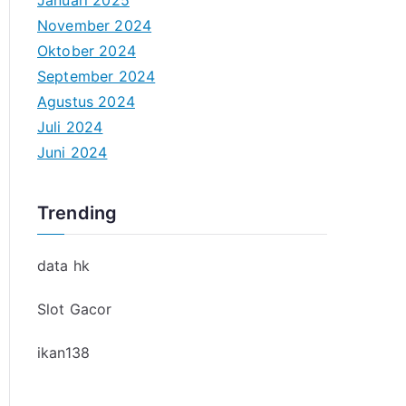
Januari 2025
November 2024
Oktober 2024
September 2024
Agustus 2024
Juli 2024
Juni 2024
Trending
data hk
Slot Gacor
ikan138