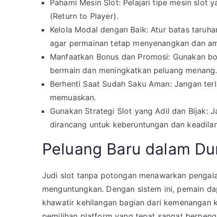
Pahami Mesin Slot: Pelajari tipe mesin slot 
(Return to Player).
Kelola Modal dengan Baik: Atur batas taru
agar permainan tetap menyenangkan dan a
Manfaatkan Bonus dan Promosi: Gunakan b
bermain dan meningkatkan peluang menang
Berhenti Saat Sudah Saku Aman: Jangan terl
memuaskan.
Gunakan Strategi Slot yang Adil dan Bijak: 
dirancang untuk keberuntungan dan keadilan
Peluang Baru dalam Dun
Judi slot tanpa potongan menawarkan pengalam
menguntungkan. Dengan sistem ini, pemain d
khawatir kehilangan bagian dari kemenangan k
pemilihan platform yang tepat sangat berpen