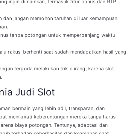
yang ingin dimainkan, termasuk fitur bonus dan RTP
han dan jangan memohon taruhan di luar kemampuan
man.
onus tanpa potongan untuk memperpanjang waktu
.
alu rakus, berhenti saat sudah mendapatkan hasil yang
Jangan tergoda melakukan trik curang, karena slot
.
ia Judi Slot
an bermain yang lebih adil, transparan, dan
apat menikmati keberuntungan mereka tanpa harus
arena biaya potongan. Tentunya, adaptasi dan
garuh terhadap keberhasilan dan keamanan saat