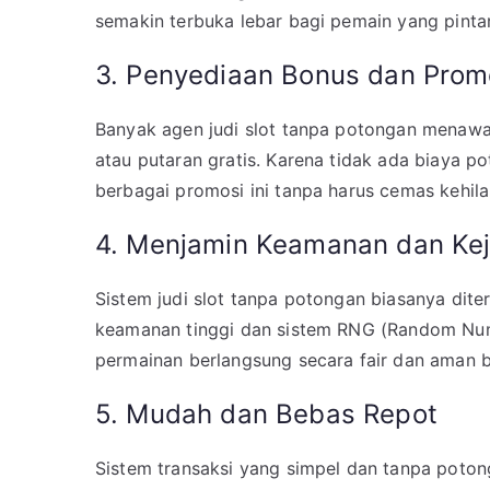
semakin terbuka lebar bagi pemain yang pinta
3. Penyediaan Bonus dan Promo
Banyak agen judi slot tanpa potongan menawa
atau putaran gratis. Karena tidak ada biaya 
berbagai promosi ini tanpa harus cemas kehi
4. Menjamin Keamanan dan Kej
Sistem judi slot tanpa potongan biasanya dit
keamanan tinggi dan sistem RNG (Random Numb
permainan berlangsung secara fair dan aman 
5. Mudah dan Bebas Repot
Sistem transaksi yang simpel dan tanpa pot