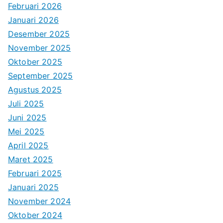
Februari 2026
Januari 2026
Desember 2025
November 2025
Oktober 2025
September 2025
Agustus 2025
Juli 2025
Juni 2025
Mei 2025
April 2025
Maret 2025
Februari 2025
Januari 2025
November 2024
Oktober 2024