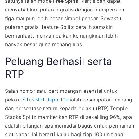
satunya ialah mode
Free Spins
. Partisipan dapat
menyebabkan putaran gratis dengan memperoleh
tiga maupun lebih besar simbol pencar. Sewaktu
putaran gratis, feature Splitz beralih semakin
bermanfaat, menyampaikan kemungkinan lebih
banyak besar guna menang luas.
Peluang Berhasil serta
RTP
Salah nomor satu pertimbangan esensial untuk
pelaku
Situs slot depo 10k
ialah kesempatan menang
dan persentase return kepada pelaku (RTP).Temple
Stacks Splitz memberikan RTP di sekeliling 96%, apa
adalah bilangan apa memadai bagus untuk permainan
slot gacor. Ini berarti kalau bagi tiap 100 unit apa