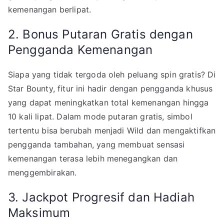
kemenangan berlipat.
2. Bonus Putaran Gratis dengan
Pengganda Kemenangan
Siapa yang tidak tergoda oleh peluang spin gratis? Di
Star Bounty, fitur ini hadir dengan pengganda khusus
yang dapat meningkatkan total kemenangan hingga
10 kali lipat. Dalam mode putaran gratis, simbol
tertentu bisa berubah menjadi Wild dan mengaktifkan
pengganda tambahan, yang membuat sensasi
kemenangan terasa lebih menegangkan dan
menggembirakan.
3. Jackpot Progresif dan Hadiah
Maksimum