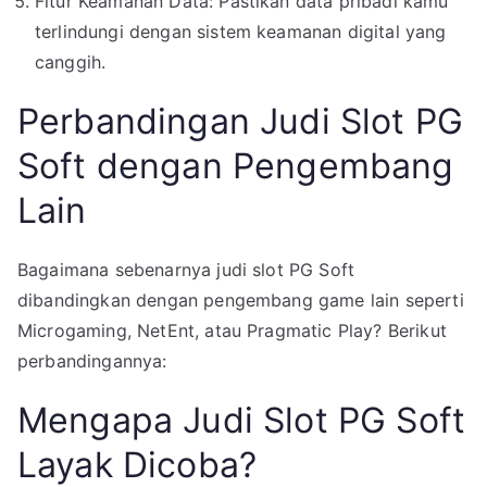
Fitur Keamanan Data: Pastikan data pribadi kamu
terlindungi dengan sistem keamanan digital yang
canggih.
Perbandingan Judi Slot PG
Soft dengan Pengembang
Lain
Bagaimana sebenarnya judi slot PG Soft
dibandingkan dengan pengembang game lain seperti
Microgaming, NetEnt, atau Pragmatic Play? Berikut
perbandingannya:
Mengapa Judi Slot PG Soft
Layak Dicoba?