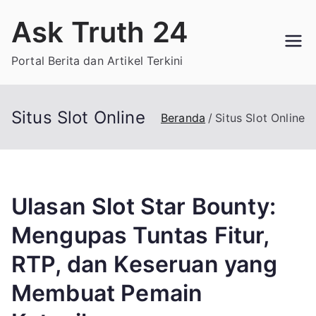
Loncat
Ask Truth 24
ke
konten
Portal Berita dan Artikel Terkini
Situs Slot Online
Beranda
Situs Slot Online
Ulasan Slot Star Bounty:
Mengupas Tuntas Fitur,
RTP, dan Keseruan yang
Membuat Pemain