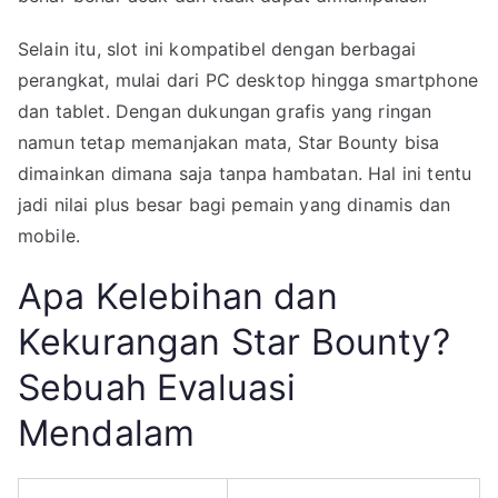
Selain itu, slot ini kompatibel dengan berbagai
perangkat, mulai dari PC desktop hingga smartphone
dan tablet. Dengan dukungan grafis yang ringan
namun tetap memanjakan mata, Star Bounty bisa
dimainkan dimana saja tanpa hambatan. Hal ini tentu
jadi nilai plus besar bagi pemain yang dinamis dan
mobile.
Apa Kelebihan dan
Kekurangan Star Bounty?
Sebuah Evaluasi
Mendalam