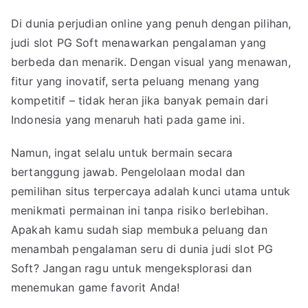
Di dunia perjudian online yang penuh dengan pilihan,
judi slot PG Soft menawarkan pengalaman yang
berbeda dan menarik. Dengan visual yang menawan,
fitur yang inovatif, serta peluang menang yang
kompetitif – tidak heran jika banyak pemain dari
Indonesia yang menaruh hati pada game ini.
Namun, ingat selalu untuk bermain secara
bertanggung jawab. Pengelolaan modal dan
pemilihan situs terpercaya adalah kunci utama untuk
menikmati permainan ini tanpa risiko berlebihan.
Apakah kamu sudah siap membuka peluang dan
menambah pengalaman seru di dunia judi slot PG
Soft? Jangan ragu untuk mengeksplorasi dan
menemukan game favorit Anda!