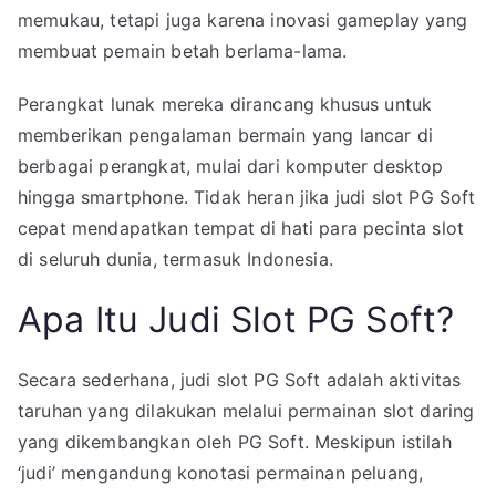
memukau, tetapi juga karena inovasi gameplay yang
membuat pemain betah berlama-lama.
Perangkat lunak mereka dirancang khusus untuk
memberikan pengalaman bermain yang lancar di
berbagai perangkat, mulai dari komputer desktop
hingga smartphone. Tidak heran jika judi slot PG Soft
cepat mendapatkan tempat di hati para pecinta slot
di seluruh dunia, termasuk Indonesia.
Apa Itu Judi Slot PG Soft?
Secara sederhana, judi slot PG Soft adalah aktivitas
taruhan yang dilakukan melalui permainan slot daring
yang dikembangkan oleh PG Soft. Meskipun istilah
‘judi’ mengandung konotasi permainan peluang,