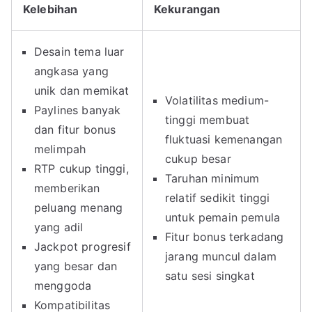
Kelebihan
Kekurangan
Desain tema luar
angkasa yang
unik dan memikat
Volatilitas medium-
Paylines banyak
tinggi membuat
dan fitur bonus
fluktuasi kemenangan
melimpah
cukup besar
RTP cukup tinggi,
Taruhan minimum
memberikan
relatif sedikit tinggi
peluang menang
untuk pemain pemula
yang adil
Fitur bonus terkadang
Jackpot progresif
jarang muncul dalam
yang besar dan
satu sesi singkat
menggoda
Kompatibilitas