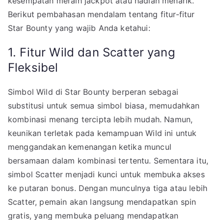
kesempatan meraih jackpot atau hadiah menarik.
Berikut pembahasan mendalam tentang fitur-fitur
Star Bounty yang wajib Anda ketahui:
1. Fitur Wild dan Scatter yang
Fleksibel
Simbol Wild di Star Bounty berperan sebagai
substitusi untuk semua simbol biasa, memudahkan
kombinasi menang tercipta lebih mudah. Namun,
keunikan terletak pada kemampuan Wild ini untuk
menggandakan kemenangan ketika muncul
bersamaan dalam kombinasi tertentu. Sementara itu,
simbol Scatter menjadi kunci untuk membuka akses
ke putaran bonus. Dengan munculnya tiga atau lebih
Scatter, pemain akan langsung mendapatkan spin
gratis, yang membuka peluang mendapatkan