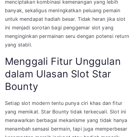
menciptakan kombinasi kemenangan yang lebih
banyak, sekaligus meningkatkan peluang pemain
untuk mendapat hadiah besar. Tidak heran jika slot
ini menjadi sorotan bagi penggemar slot yang
menginginkan permainan seru dengan potensi return
yang stabil.
Menggali Fitur Unggulan
dalam Ulasan Slot Star
Bounty
Setiap slot modern tentu punya ciri khas dan fitur
yang memikat. Star Bounty tidak terkecuali. Slot ini
menawarkan berbagai mekanisme yang tidak hanya
menambah sensasi bermain, tapi juga memperbesar