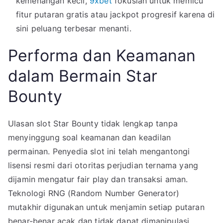
kemenangan kecil,
9xbet
fokuslah untuk memicu
fitur putaran gratis atau jackpot progresif karena di
sini peluang terbesar menanti.
Performa dan Keamanan
dalam Bermain Star
Bounty
Ulasan slot Star Bounty tidak lengkap tanpa
menyinggung soal keamanan dan keadilan
permainan. Penyedia slot ini telah mengantongi
lisensi resmi dari otoritas perjudian ternama yang
dijamin mengatur fair play dan transaksi aman.
Teknologi RNG (Random Number Generator)
mutakhir digunakan untuk menjamin setiap putaran
benar-benar acak dan tidak dapat dimanipulasi.