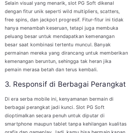
Selain visual yang menarik, slot PG Soft dikenal
dengan fitur unik seperti wild multipliers, scatters,
free spins, dan jackpot progresif. Fitur-fitur ini tidak
hanya menambah keseruan, tetapi juga membuka
peluang besar untuk mendapatkan kemenangan
besar saat kombinasi tertentu muncul. Banyak
permainan mereka yang dirancang untuk memberikan
kemenangan beruntun, sehingga tak heran jika
pemain merasa betah dan terus kembali.
3. Responsif di Berbagai Perangkat
Di era serba mobile ini, kenyamanan bermain di
berbagai perangkat jadi kunci. Slot PG Soft
dioptimalkan secara penuh untuk diputar di
smartphone maupun tablet tanpa kehilangan kualitas
grafis dan gameplay. Jadi, kamu bisa bermain kapan