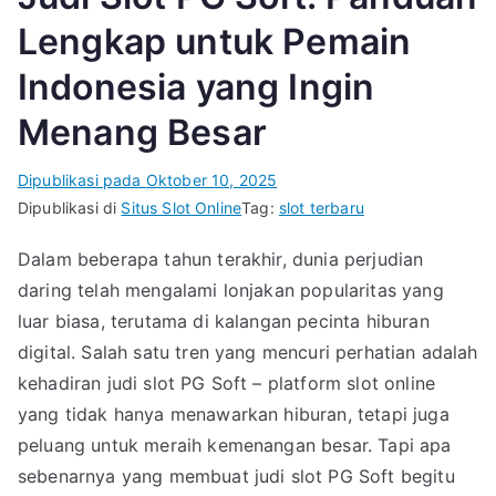
Lengkap untuk Pemain
Indonesia yang Ingin
Menang Besar
Dipublikasi pada
Oktober 10, 2025
Dipublikasi di
Situs Slot Online
Tag:
slot terbaru
Dalam beberapa tahun terakhir, dunia perjudian
daring telah mengalami lonjakan popularitas yang
luar biasa, terutama di kalangan pecinta hiburan
digital. Salah satu tren yang mencuri perhatian adalah
kehadiran judi slot PG Soft – platform slot online
yang tidak hanya menawarkan hiburan, tetapi juga
peluang untuk meraih kemenangan besar. Tapi apa
sebenarnya yang membuat judi slot PG Soft begitu