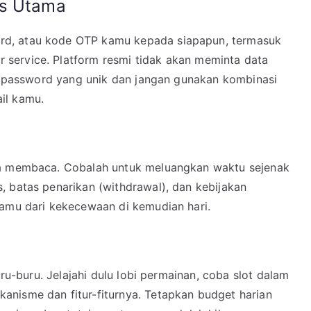
as Utama
rd, atau kode OTP kamu kepada siapapun, termasuk
service. Platform resmi tidak akan meminta data
an password yang unik dan jangan gunakan kombinasi
il kamu.
pa membaca. Cobalah untuk meluangkan waktu sejenak
, batas penarikan (withdrawal), dan kebijakan
kamu dari kekecewaan di kemudian hari.
uru-buru. Jelajahi dulu lobi permainan, coba slot dalam
nisme dan fitur-fiturnya. Tetapkan budget harian