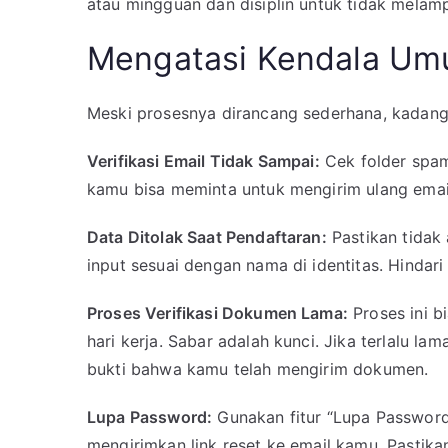
atau mingguan dan disiplin untuk tidak melamp
Mengatasi Kendala Umu
Meski prosesnya dirancang sederhana, kadang 
Verifikasi Email Tidak Sampai:
Cek folder spam 
kamu bisa meminta untuk mengirim ulang email 
Data Ditolak Saat Pendaftaran:
Pastikan tidak
input sesuai dengan nama di identitas. Hindari
Proses Verifikasi Dokumen Lama:
Proses ini 
hari kerja. Sabar adalah kunci. Jika terlalu 
bukti bahwa kamu telah mengirim dokumen.
Lupa Password:
Gunakan fitur “Lupa Password”
mengirimkan link reset ke email kamu. Pastika