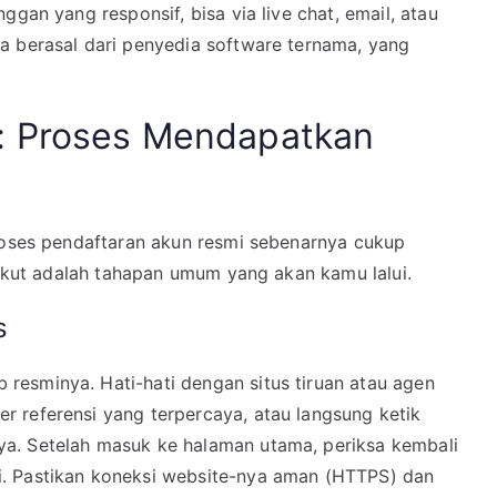
ggan yang responsif, bisa via live chat, email, atau
a berasal dari penyedia software ternama, yang
: Proses Mendapatkan
Proses pendaftaran akun resmi sebenarnya cukup
erikut adalah tahapan umum yang akan kamu lalui.
s
esminya. Hati-hati dengan situs tiruan atau agen
 referensi yang terpercaya, atau langsung ketik
a. Setelah masuk ke halaman utama, periksa kembali
. Pastikan koneksi website-nya aman (HTTPS) dan