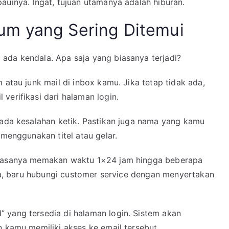
auinya. Ingat, tujuan utamanya adalah hiburan.
m yang Sering Ditemui
ada kendala. Apa saja yang biasanya terjadi?
atau junk mail di inbox kamu. Jika tetap tidak ada,
verifikasi dari halaman login.
 ada kesalahan ketik. Pastikan juga nama yang kamu
 menggunakan titel atau gelar.
biasanya memakan waktu 1×24 jam hingga beberapa
lama, baru hubungi customer service dengan menyertakan
 yang tersedia di halaman login. Sistem akan
n kamu memiliki akses ke email tersebut.