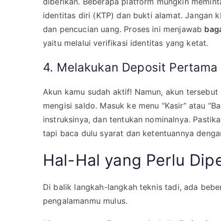
diberikan. Beberapa platform mungkin meminta 
identitas diri (KTP) dan bukti alamat. Jangan
dan pencucian uang. Proses ini menjawab
bag
yaitu melalui verifikasi identitas yang ketat.
4. Melakukan Deposit Pertama
Akun kamu sudah aktif! Namun, akun tersebut
mengisi saldo. Masuk ke menu “Kasir” atau “Ban
instruksinya, dan tentukan nominalnya. Pasti
tapi baca dulu syarat dan ketentuannya deng
Hal-Hal yang Perlu Dip
Di balik langkah-langkah teknis tadi, ada bebe
pengalamanmu mulus.