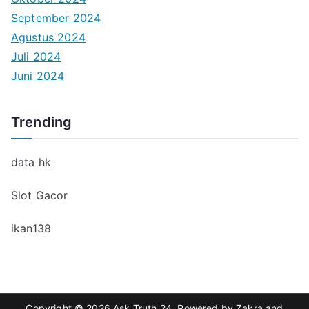
September 2024
Agustus 2024
Juli 2024
Juni 2024
Trending
data hk
Slot Gacor
ikan138
Copyright © 2026
Ask Truth 24
. Powered by
Zakra
and