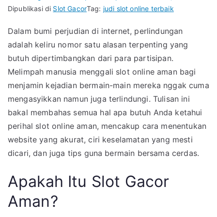
Dipublikasi di
Slot Gacor
Tag:
judi slot online terbaik
Dalam bumi perjudian di internet, perlindungan
adalah keliru nomor satu alasan terpenting yang
butuh dipertimbangkan dari para partisipan.
Melimpah manusia menggali slot online aman bagi
menjamin kejadian bermain-main mereka nggak cuma
mengasyikkan namun juga terlindungi. Tulisan ini
bakal membahas semua hal apa butuh Anda ketahui
perihal slot online aman, mencakup cara menentukan
website yang akurat, ciri keselamatan yang mesti
dicari, dan juga tips guna bermain bersama cerdas.
Apakah Itu Slot Gacor
Aman?