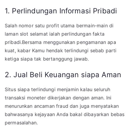
1. Perlindungan Informasi Pribadi
Salah nomor satu profit utama bermain-main di
laman slot selamat ialah perlindungan fakta
pribadi.Bersama menggunakan pengamanan apa
kuat, kabar Kamu hendak terlindungi sebab parti
ketiga siapa tak bertanggung jawab.
2. Jual Beli Keuangan siapa Aman
Situs siapa terlindungi menjamin kalau seluruh
transaksi moneter dikerjakan dengan aman. Ini
menurunkan ancaman fraud dan juga menyatakan
bahwasanya kejayaan Anda bakal dibayarkan bebas
permasalahan.