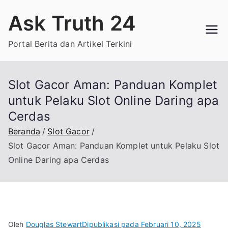
Loncat
Ask Truth 24
ke
konten
Portal Berita dan Artikel Terkini
Slot Gacor Aman: Panduan Komplet
untuk Pelaku Slot Online Daring apa
Cerdas
Beranda
Slot Gacor
Slot Gacor Aman: Panduan Komplet untuk Pelaku Slot
Online Daring apa Cerdas
Oleh
Douglas Stewart
Dipublikasi pada
Februari 10, 2025