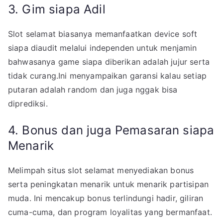
3. Gim siapa Adil
Slot selamat biasanya memanfaatkan device soft
siapa diaudit melalui independen untuk menjamin
bahwasanya game siapa diberikan adalah jujur serta
tidak curang.Ini menyampaikan garansi kalau setiap
putaran adalah random dan juga nggak bisa
diprediksi.
4. Bonus dan juga Pemasaran siapa
Menarik
Melimpah situs slot selamat menyediakan bonus
serta peningkatan menarik untuk menarik partisipan
muda. Ini mencakup bonus terlindungi hadir, giliran
cuma-cuma, dan program loyalitas yang bermanfaat.