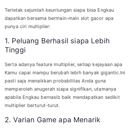
Terletak sejumlah keuntungan siapa bisa Engkau
dapatkan bersama bermain-main slot gacor apa
punya ciri multiplier:
1. Peluang Berhasil siapa Lebih
Tinggi
Serta adanya feature multiplier, setiap kejayaan apa
Kamu capai mampu berubah lebih banyak gigantic.Ini
pasti saja menaikkan probabilitas Anda guna
memperoleh anugerah siapa signifikan, utamanya
apabila Engkau bernasib baik mendapatkan sedikit
multiplier berturut-turut.
2. Varian Game apa Menarik