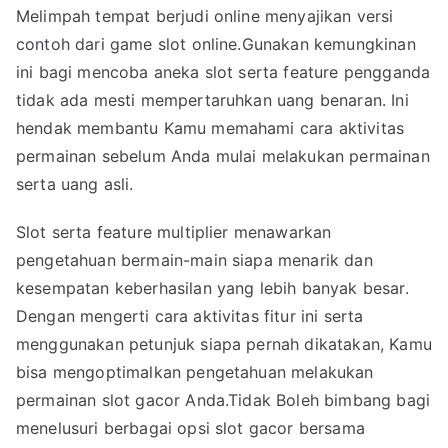
Melimpah tempat berjudi online menyajikan versi
contoh dari game slot online.Gunakan kemungkinan
ini bagi mencoba aneka slot serta feature pengganda
tidak ada mesti mempertaruhkan uang benaran. Ini
hendak membantu Kamu memahami cara aktivitas
permainan sebelum Anda mulai melakukan permainan
serta uang asli.
Slot serta feature multiplier menawarkan
pengetahuan bermain-main siapa menarik dan
kesempatan keberhasilan yang lebih banyak besar.
Dengan mengerti cara aktivitas fitur ini serta
menggunakan petunjuk siapa pernah dikatakan, Kamu
bisa mengoptimalkan pengetahuan melakukan
permainan slot gacor Anda.Tidak Boleh bimbang bagi
menelusuri berbagai opsi slot gacor bersama