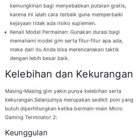
kemungkinan bagi menyebabkan putaran gratis,
karena ini ialah cara terbaik guna memperbaiki
kejayaan tidak ada risiko suplemen.
Kenali Model Permainan: Gunakan durasi bagi
memahami model gim serta fitur-fitur apa ada,
maka dari itu Anda bisa merencanakan taktik
dengan lebih besar baik.
Kelebihan dan Kekurangan
Masing-Masing gim yakin punya kelebihan serta
kekurangan.Selanjutnya merupakan sedikit poin yang
butuh diperhitungkan ketika bermain-main Micro
Gaming Terminator 2:
Keunggulan