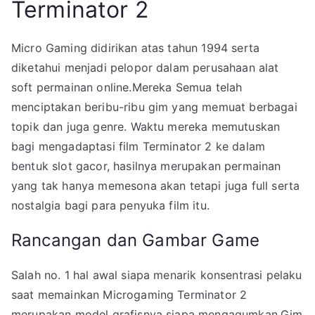
Terminator 2
Micro Gaming didirikan atas tahun 1994 serta
diketahui menjadi pelopor dalam perusahaan alat
soft permainan online.Mereka Semua telah
menciptakan beribu-ribu gim yang memuat berbagai
topik dan juga genre. Waktu mereka memutuskan
bagi mengadaptasi film Terminator 2 ke dalam
bentuk slot gacor, hasilnya merupakan permainan
yang tak hanya memesona akan tetapi juga full serta
nostalgia bagi para penyuka film itu.
Rancangan dan Gambar Game
Salah no. 1 hal awal siapa menarik konsentrasi pelaku
saat memainkan Microgaming Terminator 2
merupakan model grafisnya siapa mengagumkan.Gim