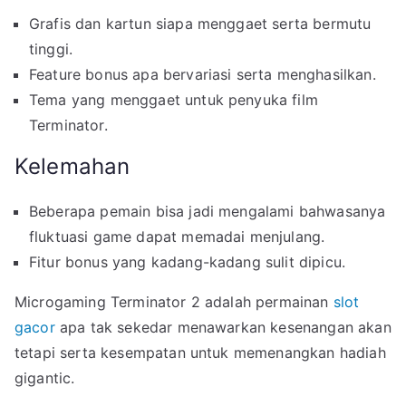
Grafis dan kartun siapa menggaet serta bermutu
tinggi.
Feature bonus apa bervariasi serta menghasilkan.
Tema yang menggaet untuk penyuka film
Terminator.
Kelemahan
Beberapa pemain bisa jadi mengalami bahwasanya
fluktuasi game dapat memadai menjulang.
Fitur bonus yang kadang-kadang sulit dipicu.
Microgaming Terminator 2 adalah permainan
slot
gacor
apa tak sekedar menawarkan kesenangan akan
tetapi serta kesempatan untuk memenangkan hadiah
gigantic.