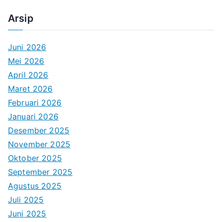
Arsip
Juni 2026
Mei 2026
April 2026
Maret 2026
Februari 2026
Januari 2026
Desember 2025
November 2025
Oktober 2025
September 2025
Agustus 2025
Juli 2025
Juni 2025