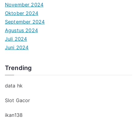
November 2024
Oktober 2024
September 2024
Agustus 2024
Juli 2024
Juni 2024
Trending
data hk
Slot Gacor
ikan138