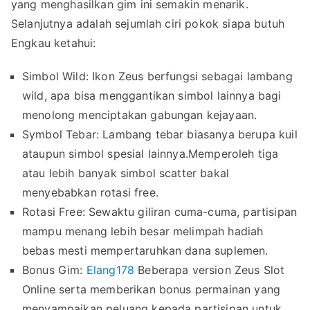
yang menghasilkan gim ini semakin menarik.
Selanjutnya adalah sejumlah ciri pokok siapa butuh
Engkau ketahui:
Simbol Wild: Ikon Zeus berfungsi sebagai lambang
wild, apa bisa menggantikan simbol lainnya bagi
menolong menciptakan gabungan kejayaan.
Symbol Tebar: Lambang tebar biasanya berupa kuil
ataupun simbol spesial lainnya.Memperoleh tiga
atau lebih banyak simbol scatter bakal
menyebabkan rotasi free.
Rotasi Free: Sewaktu giliran cuma-cuma, partisipan
mampu menang lebih besar melimpah hadiah
bebas mesti mempertaruhkan dana suplemen.
Bonus Gim:
Elang178
Beberapa version Zeus Slot
Online serta memberikan bonus permainan yang
menyampaikan peluang kepada partisipan untuk