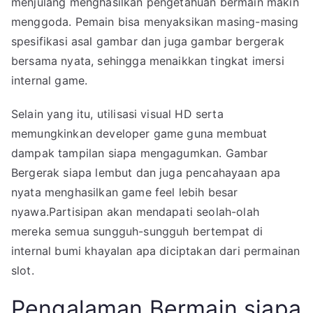
menjulang menghasilkan pengetahuan bermain makin
menggoda. Pemain bisa menyaksikan masing-masing
spesifikasi asal gambar dan juga gambar bergerak
bersama nyata, sehingga menaikkan tingkat imersi
internal game.
Selain yang itu, utilisasi visual HD serta
memungkinkan developer game guna membuat
dampak tampilan siapa mengagumkan. Gambar
Bergerak siapa lembut dan juga pencahayaan apa
nyata menghasilkan game feel lebih besar
nyawa.Partisipan akan mendapati seolah-olah
mereka semua sungguh-sungguh bertempat di
internal bumi khayalan apa diciptakan dari permainan
slot.
Pengalaman Bermain siapa