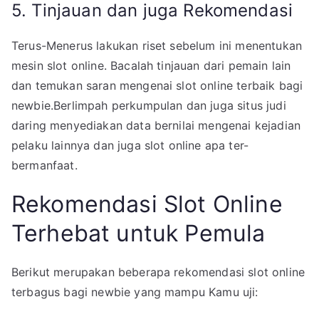
5. Tinjauan dan juga Rekomendasi
Terus-Menerus lakukan riset sebelum ini menentukan
mesin slot online. Bacalah tinjauan dari pemain lain
dan temukan saran mengenai slot online terbaik bagi
newbie.Berlimpah perkumpulan dan juga situs judi
daring menyediakan data bernilai mengenai kejadian
pelaku lainnya dan juga slot online apa ter-
bermanfaat.
Rekomendasi Slot Online
Terhebat untuk Pemula
Berikut merupakan beberapa rekomendasi slot online
terbagus bagi newbie yang mampu Kamu uji: