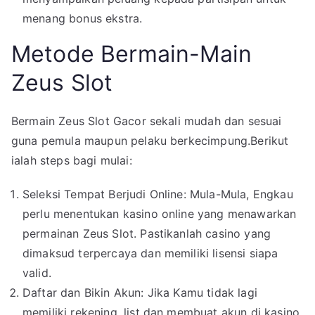
menang bonus ekstra.
Metode Bermain-Main
Zeus Slot
Bermain Zeus Slot Gacor sekali mudah dan sesuai
guna pemula maupun pelaku berkecimpung.Berikut
ialah steps bagi mulai:
Seleksi Tempat Berjudi Online: Mula-Mula, Engkau
perlu menentukan kasino online yang menawarkan
permainan Zeus Slot. Pastikanlah casino yang
dimaksud terpercaya dan memiliki lisensi siapa
valid.
Daftar dan Bikin Akun: Jika Kamu tidak lagi
memiliki rekening, list dan membuat akun di kasino