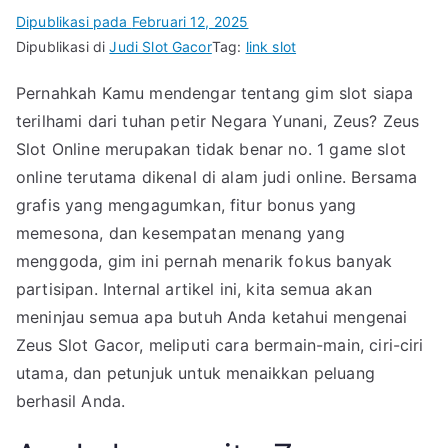
Dipublikasi pada
Februari 12, 2025
Dipublikasi di
Judi Slot Gacor
Tag:
link slot
Pernahkah Kamu mendengar tentang gim slot siapa
terilhami dari tuhan petir Negara Yunani, Zeus? Zeus
Slot Online merupakan tidak benar no. 1 game slot
online terutama dikenal di alam judi online. Bersama
grafis yang mengagumkan, fitur bonus yang
memesona, dan kesempatan menang yang
menggoda, gim ini pernah menarik fokus banyak
partisipan. Internal artikel ini, kita semua akan
meninjau semua apa butuh Anda ketahui mengenai
Zeus Slot Gacor, meliputi cara bermain-main, ciri-ciri
utama, dan petunjuk untuk menaikkan peluang
berhasil Anda.