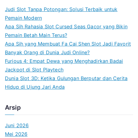
c
Judi Slot Tanpa Potongan: Solusi Terbaik untuk
h
Pemain Modern
f
Apa Sih Rahasia Slot Cursed Seas Gacor yang Bikin
o
Pemain Betah Main Terus?
r
Apa Sih yang Membuat Fa Cai Shen Slot Jadi Favorit
:
Banyak Orang di Dunia Judi Online?
Furious 4: Empat Dewa yang Menghadirkan Badai
Jackpot di Slot Playtech
Dunia Slot 3D: Ketika Gulungan Berputar dan Cerita
Hidup di Ujung Jari Anda
Arsip
Juni 2026
Mei 2026