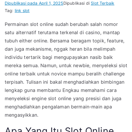
Dipublikasi pada
April 1, 2025
Dipublikasi di
Slot Terbaik
Tag:
link slot
Permainan slot online sudah berubah salah nomor
satu alternatif terutama terkenal di casino, mantap
tubuh either online. Bersama beragam topik, feature,
dan juga mekanisme, nggak heran bila melimpah
individu tertarik bagi mengupayakan nasib baik
mereka semua. Namun, untuk newbie, menyeleksi slot
online terbaik untuk novice mampu beralih challenge
terpisah. Tulisan ini bakal menghadiahkan bimbingan
lengkap guna membantu Engkau memahami cara
menyeleksi engine slot online yang presisi dan juga
menghadiahkan pengalaman bermain-main apa
mengasyikkan.
Apa Yang Itu Slot Online