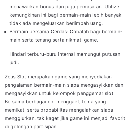
menawarkan bonus dan juga pemasaran. Utilize
kemungkinan ini bagi bermain-main lebih banyak
tidak ada mengeluarkan berlimpah uang.
Bermain bersama Cerdas: Cobalah bagi bermain-
main serta tenang serta nikmati game.
Hindari terburu-buru internal memungut putusan
judi.
Zeus Slot merupakan game yang menyediakan
pengalaman bermain-main siapa mengasyikkan dan
mengasyikkan untuk kelompok penggemar slot.
Bersama berbagai ciri menggaet, tema yang
memikat, serta probabilitas mengalahkan siapa
menggiurkan, tak kaget jika game ini menjadi favorit
di golongan partisipan.