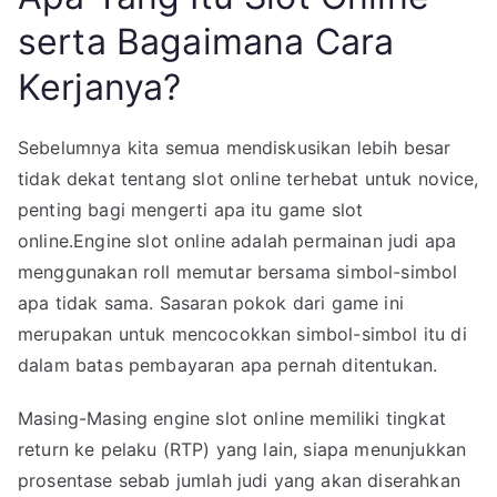
serta Bagaimana Cara
Kerjanya?
Sebelumnya kita semua mendiskusikan lebih besar
tidak dekat tentang slot online terhebat untuk novice,
penting bagi mengerti apa itu game slot
online.Engine slot online adalah permainan judi apa
menggunakan roll memutar bersama simbol-simbol
apa tidak sama. Sasaran pokok dari game ini
merupakan untuk mencocokkan simbol-simbol itu di
dalam batas pembayaran apa pernah ditentukan.
Masing-Masing engine slot online memiliki tingkat
return ke pelaku (RTP) yang lain, siapa menunjukkan
prosentase sebab jumlah judi yang akan diserahkan