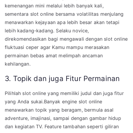
kemenangan mini melalui lebih banyak kali,
sementara slot online bersama volatilitas menjulang
menawarkan kejayaan apa lebih besar akan tetapi
lebih kadang-kadang. Selaku novice,
direkomendasikan bagi mengawali dengan slot online
fluktuasi ceper agar Kamu mampu merasakan
permainan bebas amat melimpah ancaman
kehilangan.
3. Topik dan juga Fitur Permainan
Pilihlah slot online yang memiliki judul dan juga fitur
yang Anda sukai.Banyak engine slot online
menawarkan topik yang beragam, bermula asal
adventure, imajinasi, sampai dengan gambar hidup
dan kegiatan TV. Feature tambahan seperti giliran