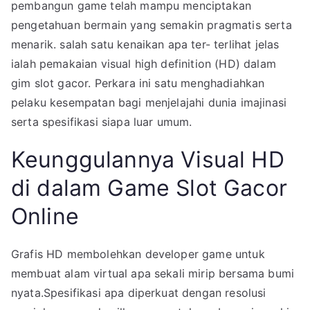
pembangun game telah mampu menciptakan
pengetahuan bermain yang semakin pragmatis serta
menarik. salah satu kenaikan apa ter- terlihat jelas
ialah pemakaian visual high definition (HD) dalam
gim slot gacor. Perkara ini satu menghadiahkan
pelaku kesempatan bagi menjelajahi dunia imajinasi
serta spesifikasi siapa luar umum.
Keunggulannya Visual HD
di dalam Game Slot Gacor
Online
Grafis HD membolehkan developer game untuk
membuat alam virtual apa sekali mirip bersama bumi
nyata.Spesifikasi apa diperkuat dengan resolusi