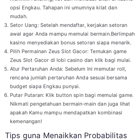
opsi Engkau. Tahapan ini umumnya kilat dan
mudah.
Setor Uang: Setelah mendaftar, kerjakan setoran
awal agar Anda mampu memulai bermain.Berlimpah
kasino menyediakan bonus setoran siapa menarik.
Pilih Permainan Zeus Slot Gacor: Temukan game
Zeus Slot Gacor di lobi casino dan klik bagi mulai.
Atur Pertaruhan Anda: Sebelum Ini memutar roll,
rencana jumlah pertaruhan Anda sesuai bersama
budget siapa Engkau punyai.
Putar Putaran: Klik button spin bagi memulai game.
Nikmati pengetahuan bermain-main dan juga lihat
apakah Kamu mampu mendapatkan kombinasi
kemenangan!
Tips guna Menaikkan Probabilitas