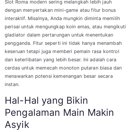
Slot Roma modern sering melangkah lebih jauh
dengan menyertakan mini-game atau fitur bonus
interaktif. Misalnya, Anda mungkin diminta memilih
perisai untuk mengungkap koin emas, atau mengikuti
gladiator dalam pertarungan untuk menentukan
pengganda. Fitur seperti ini tidak hanya menambah
keseruan tetapi juga memberi pemain rasa kontrol
dan keterlibatan yang lebih besar. Ini adalah cara
cerdas untuk memecah monoton putaran biasa dan
menawarkan potensi kemenangan besar secara
instan.
Hal-Hal yang Bikin
Pengalaman Main Makin
Asyik