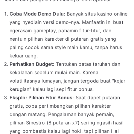
Coba Mode Demo Dulu:
Banyak situs kasino online
yang nyediain versi demo-nya. Manfaatin ini buat
ngerasain gameplay, pahamin fitur-fitur, dan
nentuin pilihan karakter di putaran gratis yang
paling cocok sama style main kamu, tanpa harus
keluar uang.
Perhatikan Budget:
Tentukan batas taruhan dan
kekalahan sebelum mulai main. Karena
volatilitasnya lumayan, jangan tergoda buat "kejar
kerugian" kalau lagi sepi fitur bonus.
Eksplor Pilihan Fitur Bonus:
Saat dapet putaran
gratis, coba pertimbangkan pilihan karakter
dengan matang. Pengalaman banyak pemain,
pilihan Sinestro (8 putaran x7) sering ngasih hasil
yang bombastis kalau lagi hoki, tapi pilihan Hal