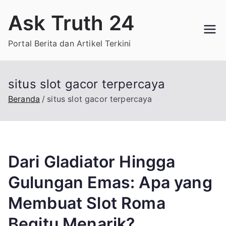
Loncat
Ask Truth 24
ke
konten
Portal Berita dan Artikel Terkini
situs slot gacor terpercaya
Beranda
situs slot gacor terpercaya
Dari Gladiator Hingga
Gulungan Emas: Apa yang
Membuat Slot Roma
Begitu Menarik?