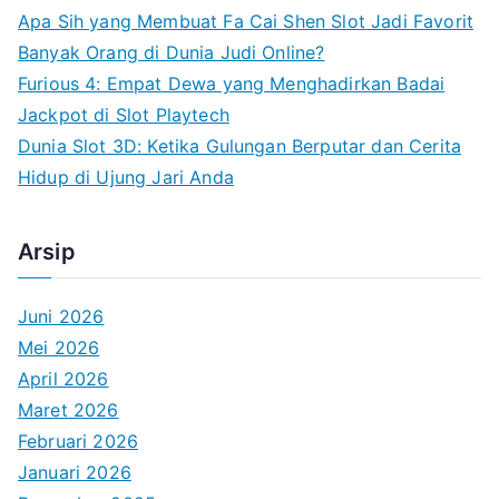
r
Apa Sih yang Membuat Fa Cai Shen Slot Jadi Favorit
:
Banyak Orang di Dunia Judi Online?
Furious 4: Empat Dewa yang Menghadirkan Badai
Jackpot di Slot Playtech
Dunia Slot 3D: Ketika Gulungan Berputar dan Cerita
Hidup di Ujung Jari Anda
Arsip
Juni 2026
Mei 2026
April 2026
Maret 2026
Februari 2026
Januari 2026