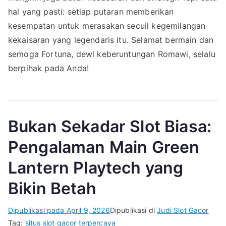
hal yang pasti: setiap putaran memberikan
kesempatan untuk merasakan secuil kegemilangan
kekaisaran yang legendaris itu. Selamat bermain dan
semoga Fortuna, dewi keberuntungan Romawi, selalu
berpihak pada Anda!
Bukan Sekadar Slot Biasa:
Pengalaman Main Green
Lantern Playtech yang
Bikin Betah
Dipublikasi pada
April 9, 2026
Dipublikasi di
Judi Slot Gacor
Tag:
situs slot gacor terpercaya