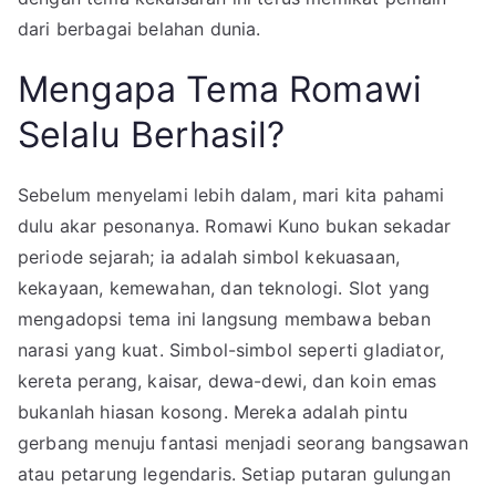
dari berbagai belahan dunia.
Mengapa Tema Romawi
Selalu Berhasil?
Sebelum menyelami lebih dalam, mari kita pahami
dulu akar pesonanya. Romawi Kuno bukan sekadar
periode sejarah; ia adalah simbol kekuasaan,
kekayaan, kemewahan, dan teknologi. Slot yang
mengadopsi tema ini langsung membawa beban
narasi yang kuat. Simbol-simbol seperti gladiator,
kereta perang, kaisar, dewa-dewi, dan koin emas
bukanlah hiasan kosong. Mereka adalah pintu
gerbang menuju fantasi menjadi seorang bangsawan
atau petarung legendaris. Setiap putaran gulungan