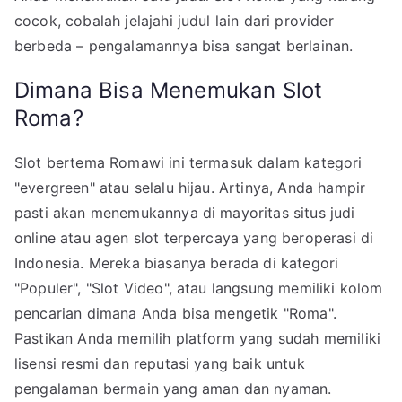
cocok, cobalah jelajahi judul lain dari provider
berbeda – pengalamannya bisa sangat berlainan.
Dimana Bisa Menemukan Slot
Roma?
Slot bertema Romawi ini termasuk dalam kategori
"evergreen" atau selalu hijau. Artinya, Anda hampir
pasti akan menemukannya di mayoritas situs judi
online atau agen slot terpercaya yang beroperasi di
Indonesia. Mereka biasanya berada di kategori
"Populer", "Slot Video", atau langsung memiliki kolom
pencarian dimana Anda bisa mengetik "Roma".
Pastikan Anda memilih platform yang sudah memiliki
lisensi resmi dan reputasi yang baik untuk
pengalaman bermain yang aman dan nyaman.