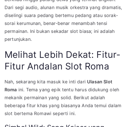
Dari segi audio, alunan musik orkestra yang dramatis,
diselingi suara pedang bertemu pedang atau sorak-
sorai kerumunan, benar-benar menambah tensi
permainan. Ini bukan sekadar slot biasa; ini adalah
pertunjukan.
Melihat Lebih Dekat: Fitur-
Fitur Andalan Slot Roma
Nah, sekarang kita masuk ke inti dari
Ulasan Slot
Roma
ini. Tema yang epik tentu harus didukung oleh
mekanik permainan yang solid. Berikut adalah
beberapa fitur khas yang biasanya Anda temui dalam
slot bertema Romawi seperti ini.