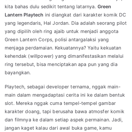
kita bahas dulu sedikit tentang latarnya.
Green
Lantern Playtech
ini diangkat dari karakter komik DC
yang legendaris, Hal Jordan. Dia adalah seorang pilot
yang dipilih oleh ring ajaib untuk menjadi anggota
Green Lantern Corps, polisi antargalaksi yang
menjaga perdamaian. Kekuatannya? Yaitu kekuatan
kehendak (willpower) yang dimanifestasikan melalui
ring tersebut, bisa menciptakan apa pun yang dia
bayangkan.
Playtech, sebagai developer ternama, nggak main-
main dalam mengadaptasi cerita ini ke dalam bentuk
slot. Mereka nggak cuma tempel-tempel gambar
karakter doang, tapi berusaha bawa atmosfer komik
dan filmnya ke dalam setiap aspek permainan. Jadi,
jangan kaget kalau dari awal buka game, kamu