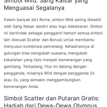
Simbol Wild: Sang Kaisar yang
Menguasai Segalanya
Dalam banyak slot Roma, simbol Wild sering diwakili
oleh Sang Kaisar sendiri atau logo kekaisaran. Simbol
ini bertindak sebagai pengganti hampir semua simbol
lain (kecuali Scatter dan Bonus) untuk membantu
menyusun kombinasi pemenang. Kehadirannya di
gulungan bisa mengubah suasana, mengubah
kekalahan yang tipis menjadi kemenangan yang
gemilang. Terkadang, fitur ini datang dengan
pengganda, misalnya Wild dengan pengganda 2x
atau 3x, yang semakin menggembungkan
kemenangan Anda.
Simbol Scatter dan Putaran Gratis:
Hadiah dari Dewa-Dewa Olympus