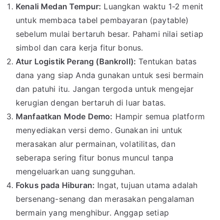
Kenali Medan Tempur:
Luangkan waktu 1-2 menit
untuk membaca tabel pembayaran (paytable)
sebelum mulai bertaruh besar. Pahami nilai setiap
simbol dan cara kerja fitur bonus.
Atur Logistik Perang (Bankroll):
Tentukan batas
dana yang siap Anda gunakan untuk sesi bermain
dan patuhi itu. Jangan tergoda untuk mengejar
kerugian dengan bertaruh di luar batas.
Manfaatkan Mode Demo:
Hampir semua platform
menyediakan versi demo. Gunakan ini untuk
merasakan alur permainan, volatilitas, dan
seberapa sering fitur bonus muncul tanpa
mengeluarkan uang sungguhan.
Fokus pada Hiburan:
Ingat, tujuan utama adalah
bersenang-senang dan merasakan pengalaman
bermain yang menghibur. Anggap setiap