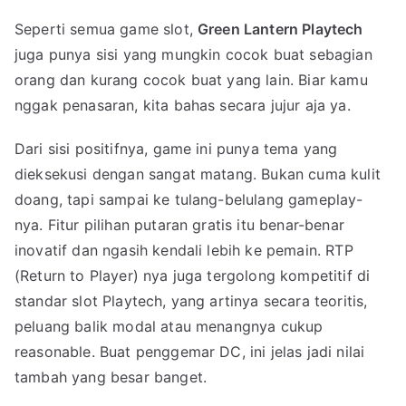
Seperti semua game slot,
Green Lantern Playtech
juga punya sisi yang mungkin cocok buat sebagian
orang dan kurang cocok buat yang lain. Biar kamu
nggak penasaran, kita bahas secara jujur aja ya.
Dari sisi positifnya, game ini punya tema yang
dieksekusi dengan sangat matang. Bukan cuma kulit
doang, tapi sampai ke tulang-belulang gameplay-
nya. Fitur pilihan putaran gratis itu benar-benar
inovatif dan ngasih kendali lebih ke pemain. RTP
(Return to Player) nya juga tergolong kompetitif di
standar slot Playtech, yang artinya secara teoritis,
peluang balik modal atau menangnya cukup
reasonable. Buat penggemar DC, ini jelas jadi nilai
tambah yang besar banget.